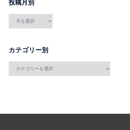
投稿月別
投
稿
月
別
カテゴリー別
カ
テ
ゴ
リ
ー
別