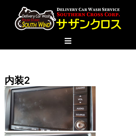
コ
ン
テ
ン
ツ
ト
へ
グ
ス
ル
キ
メ
ッ
ニ
プ
内装2
ュ
ー