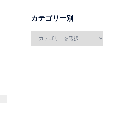
別
カテゴリー別
カ
テ
ゴ
リ
ー
別