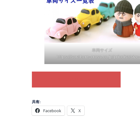
車両サイズ
https://southern-cross.co.jp/pricelist/size-
サザンクロスの出張洗車サービス
共有:
Facebook
X