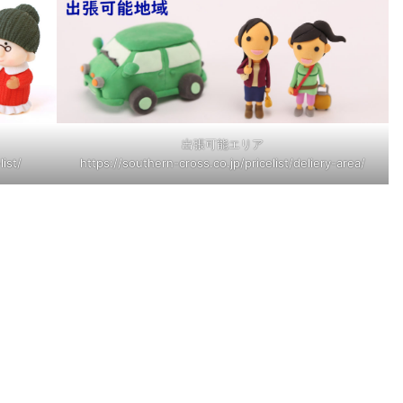
出張可能エリア
list/
https://southern-cross.co.jp/pricelist/deliery-area/