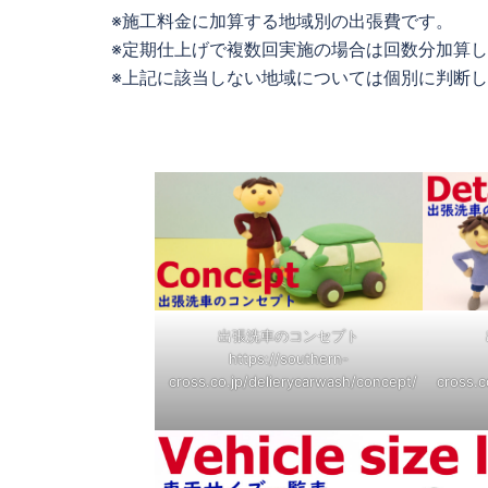
※施工料金に加算する地域別の出張費です。
※定期仕上げで複数回実施の場合は回数分加算
※上記に該当しない地域については個別に判断
出張洗車のコンセプト
https://southern-
cross.co.jp/delierycarwash/concept/
cross.c