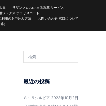
ム集
サザンクロスの 出張洗車 サービス
用ワックス ポラリスコート
ス利用のお申込み方法
お問い合わせ 窓口について
抜粋）
検
索:
最近の投稿
Ｓ１５シルビア
2023年10月2日