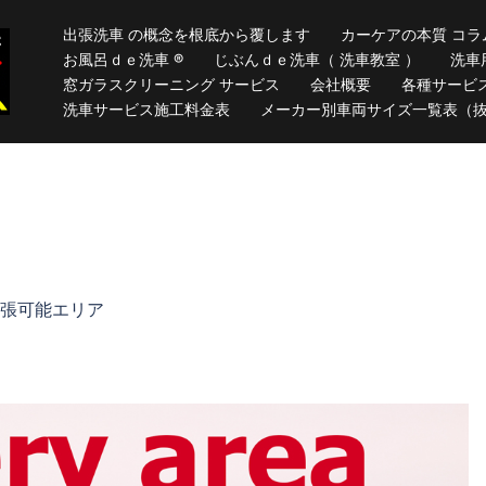
出張洗車 の概念を根底から覆します
カーケアの本質 コラ
お風呂ｄｅ洗車 ®
じぶんｄｅ洗車（ 洗車教室 ）
洗車
窓ガラスクリーニング サービス
会社概要
各種サービ
洗車サービス施工料金表
メーカー別車両サイズ一覧表（
張可能エリア