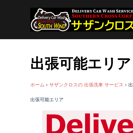
コ
ン
テ
ン
ツ
へ
ス
キ
出張可能エリア
ッ
プ
ホーム
›
サザンクロスの 出張洗車 サービス
›
出
出張可能エリア