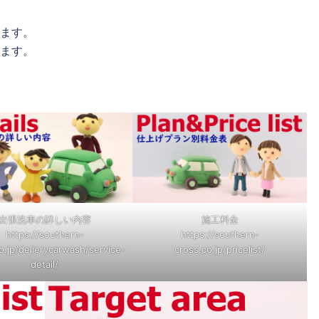
します。
します。
出張洗車の詳しい内容
施工料金
https://southern-
https://southern-
o.jp/delierycarwash/service-
cross.co.jp/pricelist/
detail/