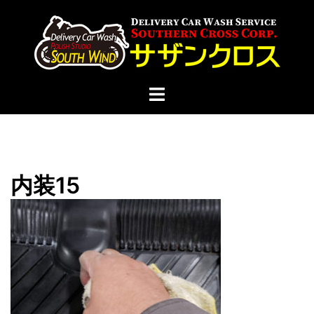
コ
ン
テ
ン
ツ
ト
へ
グ
ス
ル
キ
メ
ッ
ニ
プ
内装15
ュ
ー