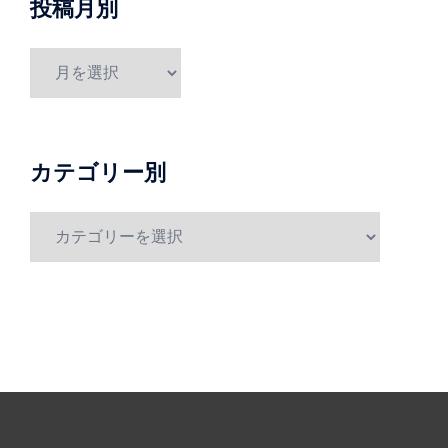
投稿月別
投
稿
月
別
カテゴリー別
カ
テ
ゴ
リ
ー
別