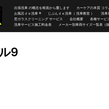
出張洗車 の概念を根底から覆します
カーケアの本質 コラ
お風呂ｄｅ洗車 ®
じぶんｄｅ洗車（ 洗車教室 ）
洗車
窓ガラスクリーニング サービス
会社概要
各種サービ
洗車サービス施工料金表
メーカー別車両サイズ一覧表（
ル9