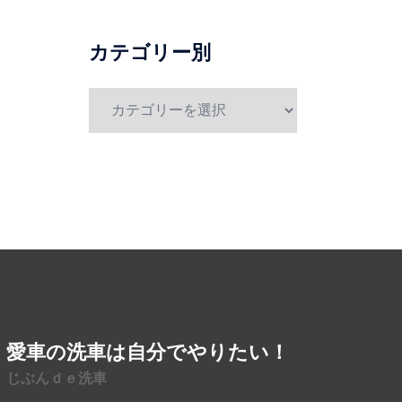
別
カテゴリー別
カ
テ
ゴ
リ
ー
別
愛車の洗車は自分でやりたい！
じぶんｄｅ洗車