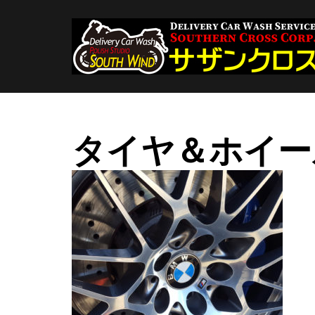
コ
ン
テ
ン
ツ
へ
ス
キ
タイヤ＆ホイー
ッ
プ