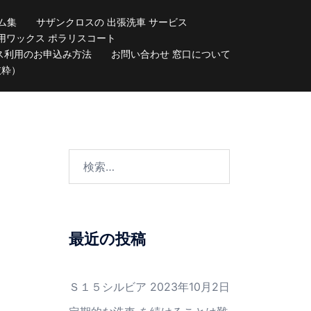
ム集
サザンクロスの 出張洗車 サービス
用ワックス ポラリスコート
ス利用のお申込み方法
お問い合わせ 窓口について
抜粋）
検
索:
最近の投稿
Ｓ１５シルビア
2023年10月2日