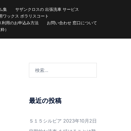
ム集
サザンクロスの 出張洗車 サービス
用ワックス ポラリスコート
ス利用のお申込み方法
お問い合わせ 窓口について
抜粋）
検
索:
最近の投稿
Ｓ１５シルビア
2023年10月2日