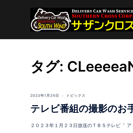
コ
ン
テ
ン
ツ
へ
ス
キ
タグ:
CLeeeea
ッ
プ
2023年1月24日
トピックス
テレビ番組の撮影のお
２０２３年１月２３日放送のＴＢＳテレビ「 ア [