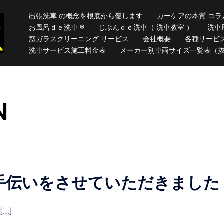
出張洗車 の概念を根底から覆します
カーケアの本質 コラ
お風呂ｄｅ洗車 ®
じぶんｄｅ洗車（ 洗車教室 ）
洗車
窓ガラスクリーニング サービス
会社概要
各種サービ
洗車サービス施工料金表
メーカー別車両サイズ一覧表（
N
手伝いをさせていただきました
…]