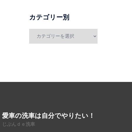
別
カテゴリー別
カ
テ
ゴ
リ
ー
別
愛車の洗車は自分でやりたい！
じぶんｄｅ洗車