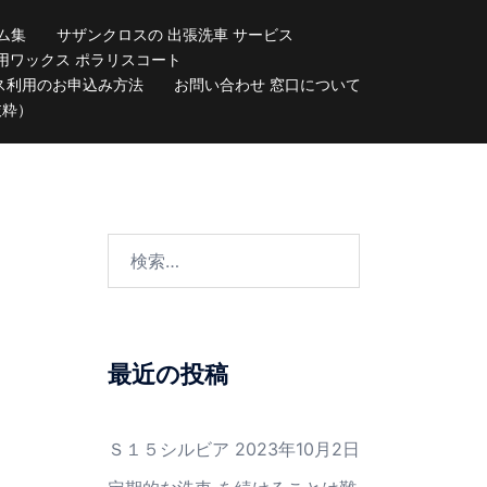
ム集
サザンクロスの 出張洗車 サービス
用ワックス ポラリスコート
ス利用のお申込み方法
お問い合わせ 窓口について
抜粋）
検
索:
最近の投稿
Ｓ１５シルビア
2023年10月2日