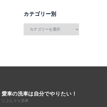
別
カテゴリー別
カ
テ
ゴ
リ
ー
別
愛車の洗車は自分でやりたい！
じぶんｄｅ洗車