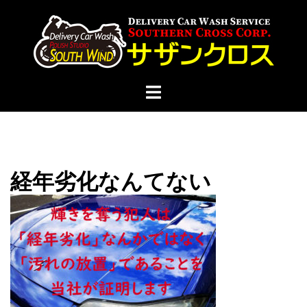
コ
ン
テ
ン
ツ
ト
へ
グ
ス
ル
キ
メ
ッ
ニ
プ
経年劣化なんてない
ュ
ー