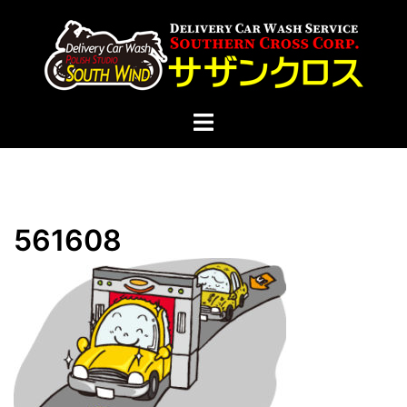
コ
ン
テ
ン
ツ
ト
へ
グ
ス
ル
キ
メ
ッ
ニ
プ
561608
ュ
ー