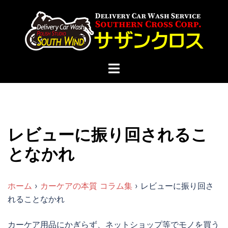
コ
ン
テ
ン
ツ
ト
へ
グ
ス
ル
キ
メ
ッ
ニ
プ
レビューに振り回されるこ
ュ
ー
となかれ
ホーム
›
カーケアの本質 コラム集
›
レビューに振り回さ
れることなかれ
カーケア用品にかぎらず、ネットショップ等でモノを買う