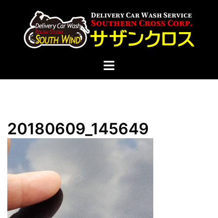
コ
ン
テ
ン
ツ
ト
へ
グ
ス
ル
キ
メ
ッ
ニ
プ
20180609_145649
ュ
ー