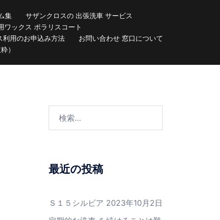
ム集
サザンクロスの 出張洗車 サービス
用ワックス ポラリスコート
ス利用のお申込み方法
お問い合わせ 窓口について
抜粋）
検
索:
最近の投稿
Ｓ１５シルビア
2023年10月2日