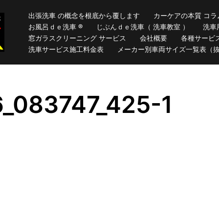
出張洗車 の概念を根底から覆します
カーケアの本質 コラ
お風呂ｄｅ洗車 ®
じぶんｄｅ洗車（ 洗車教室 ）
洗車
窓ガラスクリーニング サービス
会社概要
各種サービ
洗車サービス施工料金表
メーカー別車両サイズ一覧表（
_083747_425-1