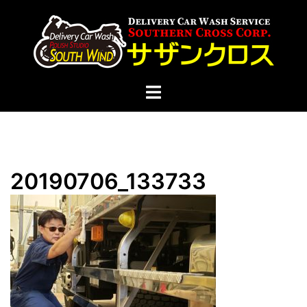
コ
ン
テ
ン
ツ
ト
へ
グ
ス
ル
キ
メ
ッ
ニ
プ
20190706_133733
ュ
ー