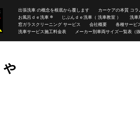
出張洗車 の概念を根底から覆します
カーケアの本質 コラ
お風呂ｄｅ洗車 ®
じぶんｄｅ洗車（ 洗車教室 ）
洗車
窓ガラスクリーニング サービス
会社概要
各種サービ
洗車サービス施工料金表
メーカー別車両サイズ一覧表（
しゃ