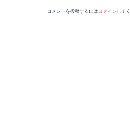
シ
コメントを投稿するには
ログイン
して
ョ
ン