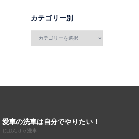
別
カテゴリー別
カ
テ
ゴ
リ
ー
別
愛車の洗車は自分でやりたい！
じぶんｄｅ洗車