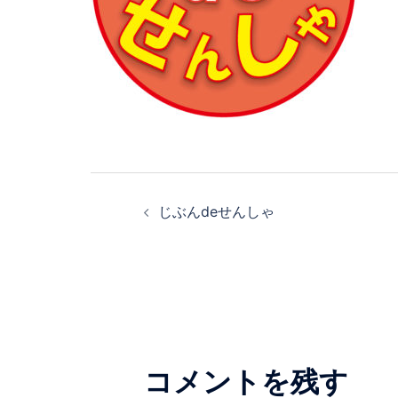
投
じぶんdeせんしゃ
稿
ナ
ビ
ゲ
コメントを残す
ー