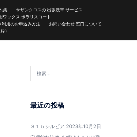
ム集
サザンクロスの 出張洗車 サービス
用ワックス ポラリスコート
ス利用のお申込み方法
お問い合わせ 窓口について
抜粋）
検
索:
最近の投稿
Ｓ１５シルビア
2023年10月2日