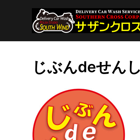
コ
ン
テ
ン
ツ
へ
ス
キ
じぶんdeせん
ッ
プ