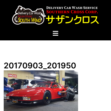
コ
ン
テ
ン
ツ
ト
へ
グ
ス
ル
キ
メ
ッ
ニ
プ
20170903_201950
ュ
ー